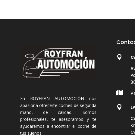
Conta

C
A
P
3

V
En ROYFRAN AUTOMOCIÓN nos
apasiona ofrecerte coches de segunda

L
mano, de calidad. Somos
C
profesionales, te asesoramos y te
Km
ayudaremos a encontrar el coche de
C
tus sueños