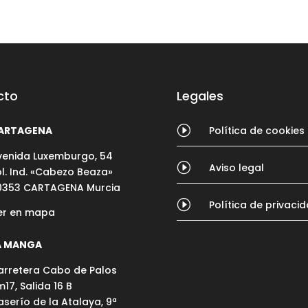
cto
Legales
I
ARTAGENA
Política de cookies
venida Luxemburgo, 54
I
Aviso legal
ol. Ind. «Cabezo Beaza»
0353 CARTAGENA Murcia
I
Política de privaci
er en mapa
A MANGA
arretera Cabo de Palos
17, Salida 16 B
aserío de la Atalaya, 9ª