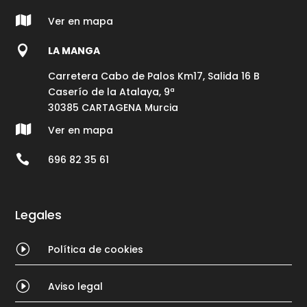

Ver en mapa

LA MANGA
Carretera Cabo de Palos Km17, Salida 16 B
Caserío de la Atalaya, 9ª
30385 CARTAGENA Murcia

Ver en mapa

696 82 35 61
Legales
I
Política de cookies
I
Aviso legal