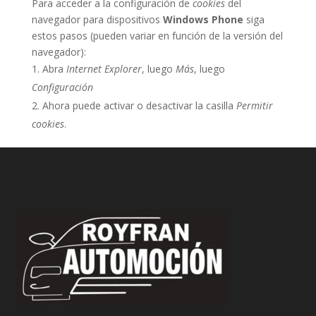
Para acceder a la configuración de
cookies
del
navegador para dispositivos
Windows Phone
siga
estos pasos (pueden variar en función de la versión del
navegador):
Abra
Internet Explorer
, luego
Más
, luego
Configuración
Ahora puede activar o desactivar la casilla
Permitir
cookies
.